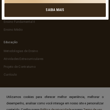
Educação Infantil
SAIBA MAIS
Ensino Fundamental I
Ensino Fundamental II
Ensino Médio
Educação
Metodologias de Ensino
Atividades Extracurriculares
Projeto de Contraturno
Currículo
Utilizamos cookies para oferecer melhor experiência, melhorar o
desempenho, analisar como você interage em nosso site e personalizar
© 2026 Colégio Hamônia, a escola que faz a diferença! - Todos os direitos
conteúdo. Confira nossa
Política de privacidade
e nosso
Termo de uso.