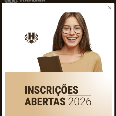
O Colégio Hamônia, fundado em 1953 em Ibirama, é referência em
educação de excelência, formando cidadãos éticos e inovadores para um
futuro melhor.
Links úteis
Sobre nós
Blog
Galeria
Transparência
Contato
Formação