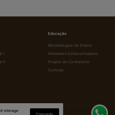
Educação
Metodologias de Ensino
l I
Atividades Extracurriculares
 II
Projeto de Contraturno
Currículo
ê interage
Concordo