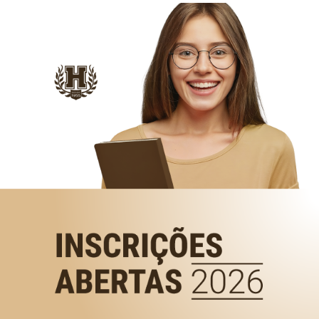
 áreas, como esportes, artes, cultura e cidadania. Oferecemos de
e dança, além de projetos de voluntariado e atividades de integ
tracurriculares são essenciais para o desenvolvimento 
e opções, que permitem aos alunos explorar seus tale
olégio Hamônia, destacam-se: a Integração CH (atividade de integra
no Médio), a Gincana de Integração de Pais, Professores e Alunos
ssas atividades extracurriculares podem enriquecer a formação
a explorar seu potencial máximo.