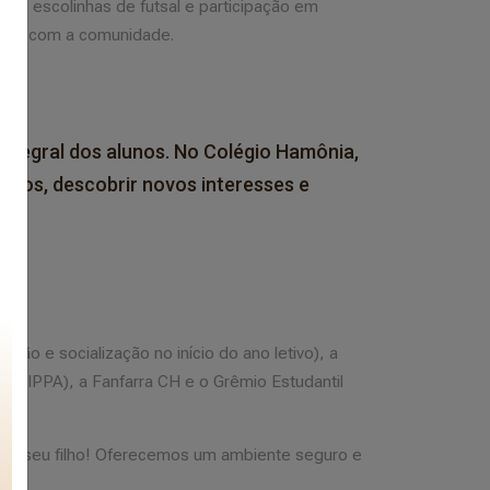
sde escolinhas de futsal e participação em
ração com a comunidade.
integral dos alunos. No Colégio Hamônia,
ntos, descobrir novos interesses e
ção e socialização no início do ano letivo), a
 (GIPPA), a Fanfarra CH e o Grêmio Estudantil
 do seu filho! Oferecemos um ambiente seguro e