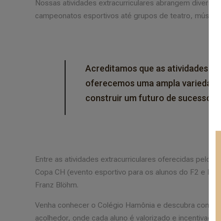
Nossas atividades extracurriculares abrangem diversas
campeonatos esportivos até grupos de teatro, música 
Acreditamos que as atividades ex
oferecemos uma ampla variedade d
construir um futuro de sucesso.
Entre as atividades extracurriculares oferecidas pelo C
Copa CH (evento esportivo para os alunos do F2 e Ensi
Franz Blöhm.
Venha conhecer o Colégio Hamônia e descubra como no
acolhedor, onde cada aluno é valorizado e incentivado 