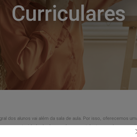
Curriculares
al dos alunos vai além da sala de aula. Por isso, oferecemos uma
os a oportunidade de desenvolver seus talentos, explorar seus i