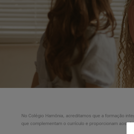
No Colégio Hamônia, acreditamos que a formação integr
que complementam o currículo e proporcionam aos alun